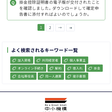
掛金控除証明書の電子版が交付されたこと
を確認しました。ダウンロードして確定申
告書に添付すればよいのでしょうか。
1
2
→
⇥
よく検索されるキーワード一覧
加入資格
共同経営者
個人事業主
オンライン手続き
解約
借入れ
掛金
会社等役員
同一人通算
提示書類