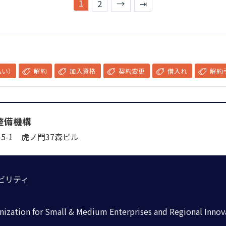
1
2
→
⇥
い）
解約
加入資格
契約変更
借入れ
解約
整備機構
5-1
虎ノ門37森ビル
ビリティ
nization for Small & Medium Enterprises and Regional Innov